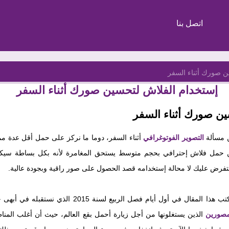
اتصل بنا
ن صورك أثناء السفر
إستخدام الفلاش لتحسين صورك أثناء السفر
ن صورك أثناء السفر
 مسألة
التصوير الفوتوغرافي
أثناء السفر، دوما ما نركز على حمل أقل عدة ممك
كن حمل فلاش إحترافي بحجم متوسط يستحق المغامرة لأنه بكل بساطة سيكون
فرض عليك لا محالة إستخدامه قصد الحصول على صور راقية وبجودة عالية.
 أول أيام فصل الربيع لسنة 2015 الذي نستقبله في أبهى حلته، وغالبا ما تكون هذه الفترة مهمة جدا
لمصورين
الذين يستغلونها من أجل زيارة أحمل بقع العالم، حيث أن أغلب المنا