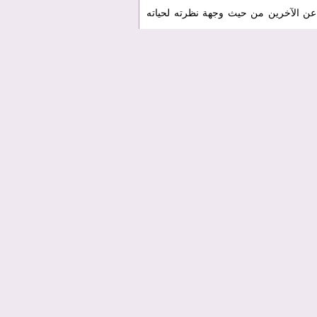
ف عن الآخرين من حيث وجهة نظرته لحياته
اجح في عالم التصوير الفوتوغرافي، لكن
بد له من شروط وأسباب، لهذا قررنا أن نضع بين يديك 100 خطوة مهمة لكل مصور يريد أن يصل لأعلى درجات
 كاميراته.