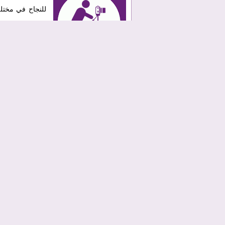
للنجاح في مختلف
الشخصية والمهن
النجاح في التصوي
هذا الموضوع مق
خطوات النجاح التي عليك اتبا
راجع أرشيف صورك قد تجد فيه جواهر م
حاول أن توضح دوما الهدف المحوري ا
لا توجد صورة أفضل من واحدة سيئة، ف
لم يخلق مصور محترف، بل كانت بداي
رأيك ووجهة نظرك عن التصوير الفوتو
تعمد أن تترك تعليقا مرحا من حين ل
شارك خبرتك في التصوير مع أصدقائك ل
الإختصار في التصوير الفوتوغرافي يع