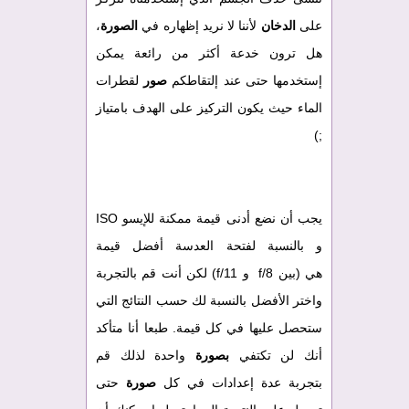
على
الدخان
لأننا لا نريد إظهاره في
الصورة
،
هل ترون خدعة أكثر من رائعة يمكن
إستخدمها حتى عند إلتقاطكم
صور
لقطرات
الماء حيث يكون التركيز على الهدف بامتياز
;)
يجب أن نضع أدنى قيمة ممكنة للإيسو ISO
و بالنسبة لفتحة العدسة أفضل قيمة
هي (بين f/8 و f/11) لكن أنت قم بالتجربة
واختر الأفضل بالنسبة لك حسب النتائج التي
ستحصل عليها في كل قيمة. طبعا أنا متأكد
أنك لن تكتفي
بصورة
واحدة لذلك قم
بتجربة عدة إعدادات في كل
صورة
حتى