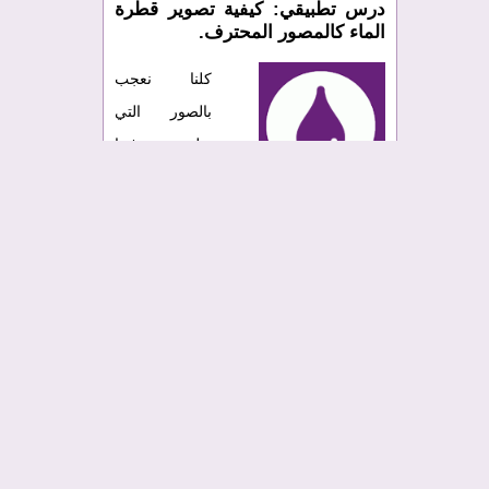
درس تطبيقي: كيفية تصوير قطرة
الماء كالمصور المحترف.
كلنا نعجب
بالصور التي
تظهر فيها
قطرة ماء
ساقطة على
جسم معين أو بكل بساطة تتطاير في
الفراغ. الماء يعتبر من بين العناصر التي
تجذب المصور كي يلتقط له صورا رائعة
ومذهلة، خصوصا جمالية سطوعه، شفافيته
وكذلك الأشكال المختلفة التي يتخذها عندما
يرتد من على جسم معين فيتحول إلى رغبة
لا تقاوم سواء من المصور الهاوي أو
المحترف، المهم هو تصويره في أبهى حلة.