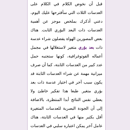
قبل أن نخوض الكلام في الكلام على
العدسات الثلاث التي سأقترحها عليك اليوم،
دعني أذكرك بملخص موجز عن أهمية
العدسات ذات البعد البؤري الثابت. هناك
بعض المصورين الهواة يفضلون شراء عدسة
ذات
بعد بؤري
متغير لاستغلالها في مجمل
أعماله الفوتوغرافية، كونها ستجنبه حمل
عدد كبير من العدسات الثابتة، كما أن صرف
ميزانية مهمة عن شراء العدسات الثابتة قد
يكون سبب آخر في اختيار عدسة ذات بعد
بؤري متغير. طبعا هذا تفكير خاطئ ولا
يعطي نفس النتائج أبدا المنتظرة، بالاضافة
إلى أن الجودة البصرية للعدسات المتغيرة
أقل بكثير منها في العدسات الثابتة، هناك
عامل آخر يمكن اعتباره سلبي في العدسات