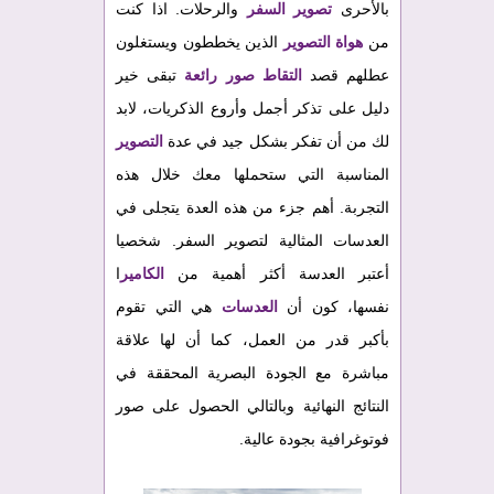
بالأحرى
تصوير السفر
والرحلات. اذا كنت
من
هواة التصوير
الذين يخططون ويستغلون
عطلهم قصد
التقاط صور رائعة
تبقى خير
دليل على تذكر أجمل وأروع الذكريات، لابد
لك من أن تفكر بشكل جيد في عدة
التصوير
المناسبة التي ستحملها معك خلال هذه
التجربة. أهم جزء من هذه العدة يتجلى في
العدسات المثالية لتصوير السفر. شخصيا
أعتبر العدسة أكثر أهمية من
الكامير
ا
نفسها، كون أن
العدسات
هي التي تقوم
بأكبر قدر من العمل، كما أن لها علاقة
مباشرة مع الجودة البصرية المحققة في
النتائج النهائية وبالتالي الحصول على صور
فوتوغرافية بجودة عالية.