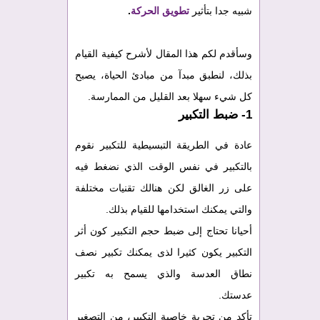
شبيه جدا بتأثير
تطويق الحركة
.
وسأقدم لكم هذا المقال لأشرح كيفية القيام
بذلك، لنطبق مبدآ من مبادئ الحياة، يصبح
كل شيء سهلا بعد القليل من الممارسة.
1- ضبط التكبير
عادة في الطريقة التبسيطية للتكبير نقوم
بالتكبير في نفس الوقت الذي نضغط فيه
على زر الغالق لكن هنالك تقنيات مختلفة
والتي يمكنك استخدامها للقيام بذلك.
أحيانا تحتاج إلى ضبط حجم التكبير كون أثر
التكبير يكون كثيرا لذى يمكنك تكبير نصف
نطاق العدسة والذي يسمح به تكبير
عدستك.
تأكد من تجربة خاصية التكبير، من التصغير