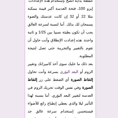
كنقطة بداية أنصح بإستخدام هذه الإعدادات:
إيزو 100، فتحة العدسة أكبر قيمة ممكنة
مثلا 22 أو 32 إن كانت عدستك والضوء
يسمحان لك بذلك. أما لنسبة لسرعة الغالق
يجب أن تكون بطيئة نسبيا بين 1/25 و ثانية
واحدة. هذه إعدادت الإنطلاق وأنت حاول أن
تقوم بالتغيير والتجريبة حتى تصل لنتيجة
المطلوبة.
بعد ذلك ما عليك سوى أخذ كاميراتك وتغيير
الزوم أو
البعد البؤري
بسرعة وأنت تحاول
إلتقاط الصورة
أي الضغط على زر
إلتقاط
الصورة
وفي نفس الوقت تحريك الزوم في
العدسة لتغيير البعد البؤري. أما بنسبة لهذا
التأثير ليلا والذي يعطي إنطباع رائع للأضواء
فيستحسن إستخدام سرعة غالق جد