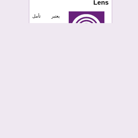
Lens
يعتبر تأمل
السماء
المرصعة
بالنجوم وأنت
جالس في
العراء تجربة مهدئة ومريحة، لكن التقاط
الصور لهؤلاء النجوم أفضل بكثير من تأملها.
هل رأيت السماء المرصعة بالنجوم المذهلة
وهل رأيت
صور درب التبانة من
المصورين
المحترفين
وتساءلت عن كيفية القيام بذلك
بنفسك لكنك لم تحاول لظنك أنك لا تمتلك
المعدات المناسبة لذلك؟ اسمح أن أقول لك:
" أنت مخطأ".