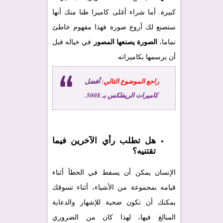
كبيرة. أما شراء أغلى كاميرا ظنا منك أنها
ستصنع لك أروع صورة فهذا مفهوم خاطئ
تماما،
الصورة يصنعها المصور
في خياله قبل
أن يرسمها بكاميراته.
راجع الموضوع التالي:
أفضل
كاميرات الريفلكس بـ $500.
هل تطلب رأي الآخرين فيما
تقتنيه؟
الإنسان يمكن أن يسقط في الخطأ أثناء
قيامه بمجموعة من الأشياء، أثناء تسوقك
يمكنك أن تكون ضحية للإشهار والدعاية
المبالغ فيها، لهذا كان من الضروري