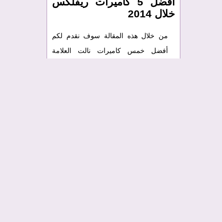
أفضل 5 كاميرات ريفلكس
خلال 2014
من خلال هذه المقالة سوف نقدم لكم
أفضل خمس كاميرات نالت العلامة
الكاملة في سنة 2014 لتكون محط أنظار
المتتبعين والمهتمين بعالم التصوير
الفوتوغرافي الرقمي. خصوصا المحترفين
والمهنيين لكون أن الأمر يتعلق هنا بكاميرات
ريفلكس العالية الجودة. فيما يلي نترككم مع
جدول توضيحي نبين فيه الفوارق بين
الكاميرات الخمسة, الإحصائيات قام بها
موقع متخصص في الإستبيانات ومقارنة
المنتوجات التكنولوجية الحديثة الذي يعرف
بالتوب تن, كونه يقارن أفضل 10 منتوجات,
لكننا نحن اقتصرنا في هذا الموضوع على