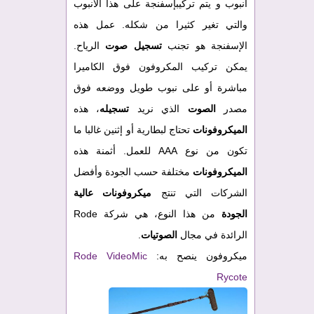
أنبوب و يتم تركيبإسفنجة على هذا الأنبوب
والتي تغير كثيرا من شكله. عمل هذه
الإسفنجة هو تجنب
تسجيل صوت
الرياح.
يمكن تركيب المكروفون فوق الكاميرا
مباشرة أو على نبوب طويل ووضعه فوق
مصدر
الصوت
الذي نريد
تسجيله
، هذه
الميكروفونات
تحتاج لبطارية أو إثنين غالبا ما
تكون من نوع AAA للعمل. أثمنة هذه
الميكروفونات
مختلفة حسب الجودة وأفضل
الشركات التي تنتج
ميكروفونات عالية
الجودة
من هذا النوع، هي شركة Rode
الرائدة في مجال
الصوتيات
.
ميكروفون ينصح به:
Rode VideoMic
Rycote